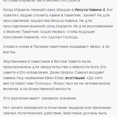
которые Израилю было велено построить.
Когда Израиль перешёл реку Иордан в
Иисуса Навина 4
, Бог
повелел людям сложить камни в памятник. Зачем? Не для
прославления лидерства Иисуса Навина. Не для
прославления военной силы Израиля. Не для воспоминания
о Моисее. Памятник существовал, чтобы будущие
поколения помнили, что сделал Господь.
Снова и снова в Писании памятники указывают вверх, а не
внутрь.
Жертвенники и памятники в Ветхом Завете были
предназначены для свидетельства о верности Бога, Его
завете и Его избавлении. Даже пророк Самуил воздвиг
камень под названием Евен-Езер,
возглашая
: «До сего
места помог нам Господь». Фокус был не на человеческом
величии, а на божественной милости.
Это различие имеет огромное значение.
Нет ничего греховного в почитании лидеров или признании
смелых политических действий. Христиане должны быть