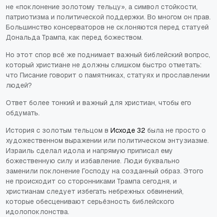
не «поклонение золотому тельцу», а символ стойкости,
патриотизма и политической поддержки. Во многом он прав.
Большинство консерваторов не склоняются перед статуей
Дональда Трампа, как перед божеством.
Но этот спор всё же поднимает важный библейский вопрос,
который христиане не должны слишком быстро отметать:
что Писание говорит о памятниках, статуях и прославлении
людей?
Ответ более тонкий и важный для христиан, чтобы его
обдумать.
История с золотым тельцом в
Исходе 32
была не просто о
художественном выражении или политическом энтузиазме.
Израиль сделал идола и напрямую приписал ему
божественную силу и избавление. Люди буквально
заменили поклонение Господу на созданный образ. Этого
не происходит со сторонниками Трампа сегодня, и
христианам следует избегать небрежных обвинений,
которые обесценивают серьёзность библейского
идолопоклонства.