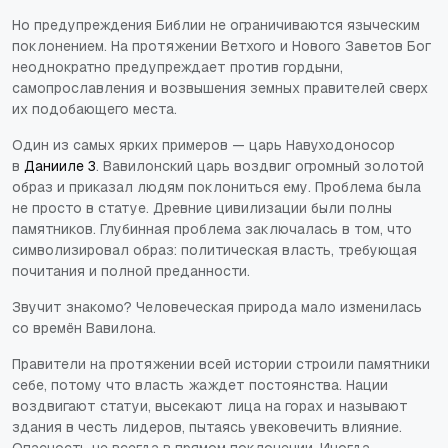
Но предупреждения Библии не ограничиваются языческим
поклонением. На протяжении Ветхого и Нового Заветов Бог
неоднократно предупреждает против гордыни,
самопрославления и возвышения земных правителей сверх
их подобающего места.
Один из самых ярких примеров — царь Навуходоносор
в
Данииле 3
. Вавилонский царь воздвиг огромный золотой
образ и приказал людям поклониться ему. Проблема была
не просто в статуе. Древние цивилизации были полны
памятников. Глубинная проблема заключалась в том, что
символизировал образ: политическая власть, требующая
почитания и полной преданности.
Звучит знакомо? Человеческая природа мало изменилась
со времён Вавилона.
Правители на протяжении всей истории строили памятники
себе, потому что власть жаждет постоянства. Нации
воздвигают статуи, высекают лица на горах и называют
здания в честь лидеров, пытаясь увековечить влияние.
Опасность не всегда в прямом поклонении. Иногда