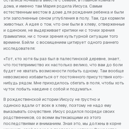
остались ночевать вместе с семьей, в главной комнате
дома, и именно там Мария родила Иисуса. Самым
естественным местом в доме для рождения ребенка и были
эти заполненные сеном углубления в полу. Там, где кормили
животных. А идея о том, что они были в хлеву, отверженные
и одинокие, не выдерживает критики ни с точки зрения
грамматики, ни с точки зрения культурной ситуации того
времени. Бэйли с восхищением цитирует одного раннего
исследователя:
«Тот, кто хотя бы раз был в палестинской деревне, знает,
что гостеприимство их настолько велико, что вам до боли
будет не хватать возможности побыть одному. Там вообще
невозможно избавиться от постоянного присутствия кого-
нибудь рядом. Мне приходилось сбегать в поля, чтобы хоть
чуток побыть наедине с собой и подумать».
В рождественской истории Иисусу не грустно и
одиноко вдали от всех в хлеву, поэтому не надо ему
выказывать сочувствие. Иисус родился посреди своих
родственников, со всеми вытекающими из этого
последствиями и вниманием. Зная это, мы должны в корне