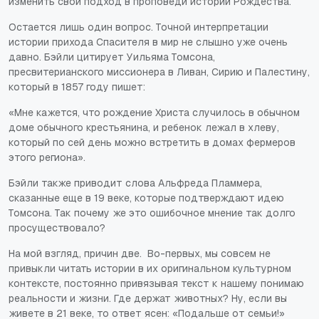
изменить свой подход в проповеди истории Рождества.
Остается лишь один вопрос. Точной интерпретации
истории прихода Спасителя в мир не слышно уже очень
давно. Бэйли цитирует Уильяма Томсона,
пресвитерианского миссионера в Ливан, Сирию и Палестину,
который в 1857 году пишет:
«Мне кажется, что рождение Христа случилось в обычном
доме обычного крестьянина, и ребенок лежал в хлеву,
который по сей день можно встретить в домах фермеров
этого региона».
Бэйли также приводит слова Альфреда Пламмера,
сказанные еще в 19 веке, которые подтверждают идею
Томсона. Так почему же это ошибочное мнение так долго
просуществовало?
На мой взгляд, причин две. Во-первых, мы совсем не
привыкли читать истории в их оригинальном культурном
контексте, постоянно привязывая текст к нашему понимаю
реальности и жизни. Где держат животных? Ну, если вы
живете в 21 веке, то ответ ясен: «Подальше от семьи!»