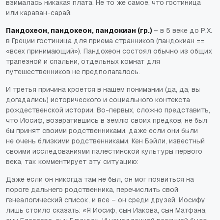
взималась никакая плата. Не то же самое, что гостиница
или караван-сарай.
Пандохеон, пандокеон, пандокиан (гр.)
– в 5 веке до Р.Х.
в Греции гостиница для приема странников (пандокиан ==
«всех принимающий»). Пандохеон состоял обычно из общих
трапезной и спальни, отдельных комнат для
путешественников не предполагалось.
И третья причина кроется в нашем понимании (да, да, вы
догадались) исторического и социального контекста
рождественской истории. Во-первых, сложно представить,
что Иосиф, возвратившись в землю своих предков, не был
бы принят своими родственниками, даже если они были
не очень близкими родственниками. Кен Бэйли, известный
своими исследованиями палестинской культуры первого
века, так комментирует эту ситуацию:
Даже если он никогда там не был, он мог появиться на
пороге дальнего родственника, перечислить свой
генеалогический список, и все – он среди друзей. Иосифу
лишь стоило сказать: «Я Иосиф, сын Иакова, сын Матфана,