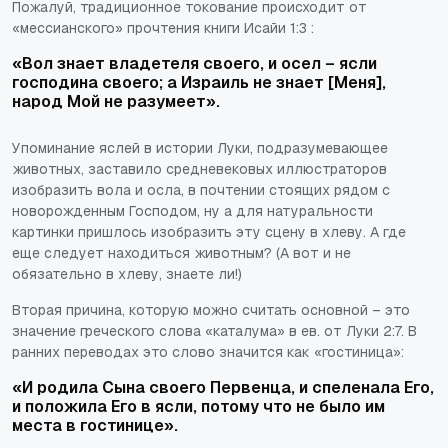
Пожалуй, традиционное токование происходит от
«мессианского» прочтения книги Исайи 1:3 :
«Вол знает владетеля своего, и осел – ясли
господина своего; а Израиль не знает [Меня],
народ Мой не разумеет».
Упоминание яслей в истории Луки, подразумевающее
животных, заставило средневековых иллюстраторов
изобразить вола и осла, в почтении стоящих рядом с
новорожденным Господом, ну а для натуральности
картинки пришлось изобразить эту сцену в хлеву. А где
еще следует находиться животным? (А вот и не
обязательно в хлеву, знаете ли!)
Вторая причина, которую можно считать основной – это
значение греческого слова «каталума» в ев. от Луки 2:7. В
ранних переводах это слово значится как «гостиница»:
«И родила Сына своего Первенца, и спеленала Его,
и положила Его в ясли, потому что не было им
места в гостинице».