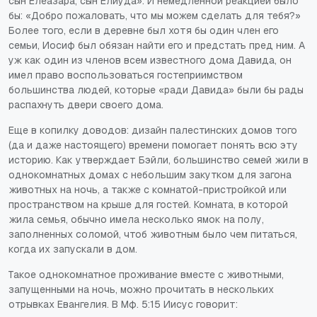
сын Елеазара, сын Елиуда». И немедленной реакцией было
бы: «Добро пожаловать, что мы можем сделать для тебя?»
Более того, если в деревне был хотя бы один член его
семьи, Иосиф был обязан найти его и предстать пред ним. А
уж как один из членов всем известного дома Давида, он
имел право воспользоваться гостеприимством
большинства людей, которые «ради Давида» были бы рады
распахнуть двери своего дома.
Еще в копилку доводов: дизайн палестинских домов того
(да и даже настоящего) времени помогает понять всю эту
историю. Как утверждает Бэйли, большинство семей жили в
однокомнатных домах с небольшим закутком для загона
животных на ночь, а также с комнатой-пристройкой или
пространством на крыше для гостей. Комната, в которой
жила семья, обычно имела несколько ямок на полу,
заполненных соломой, чтоб животным было чем питаться,
когда их запускали в дом.
Такое однокомнатное проживание вместе с животными,
запущенными на ночь, можно прочитать в нескольких
отрывках Евангелия. В Мф. 5:15 Иисус говорит: