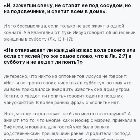
«И, зажегши свечу, не ставят ее под сосудом, но
на подсвечнике, и светит всем в доме».
И это бессмыслица, если только не все живут в одной
комнате. А в Евангелии от Луки Иисус говорит об исцелении
женщины в субботу (Лк. 13:1-17):
«Не отвязывает ли каждый из вас вола своего или
осла от яслей [то же самое слово, что в Лк. 2:7] в
субботу и не ведет ли поить?»
Интересно, что никто из оппонентов Иисуса не говорит:
«Нет, я не трогаю своих животных в субботу», потому что
им всем приходилось выводить животных из дома утром.
Кстати, о «ведет ли попить» говорит один из поздних
манускриптов. В более ранних фразы о «попить» нет.
Итак, что же тогда значит не было места в «каталуме»? А
значит это то, что многие, как и Иосиф с Марией, приехали в
Вифлеем, и комната для гостей уже была занята
родственниками, пришедшими ранее. И родители Господа