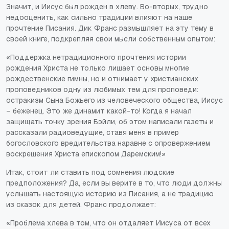
Значит, и Иисус был рожден в хлеву. Во-вторых, трудно
недооценить, как сильно традиции влияют на наше
прочтение Писания. Дик Франс размышляет на эту тему в
своей книге, подкрепляя свои мысли собственным опытом:
«Поддержка нетрадиционного прочтения истории
рождения Христа не только лишает основы многие
рождественские гимны, но и отнимает у христианских
проповедников одну из любимых тем для проповеди:
остракизм Сына Божьего из человеческого общества, Иисус
– беженец. Это же динамит какой-то! Когда я начал
защищать точку зрения Бэйли, об этом написали газеты и
рассказали радиоведущие, ставя меня в пример
богословского вредительства наравне с опровержением
воскрешения Христа епископом Даремским!»
Итак, стоит ли ставить под сомнения людские
предположения? Да, если вы верите в то, что люди должны
услышать настоящую историю из Писания, а не традицию
из сказок для детей. Франс продолжает:
«Проблема хлева в том, что он отдаляет Иисуса от всех