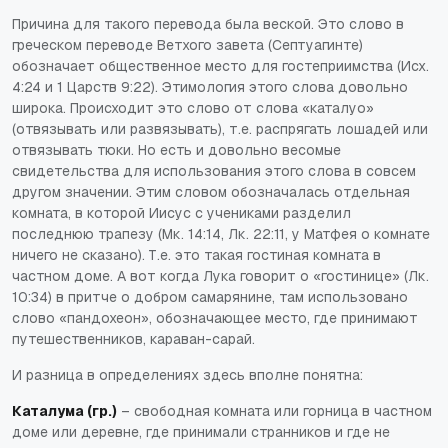
Причина для такого перевода была веской. Это слово в
греческом переводе Ветхого завета (Септуагинте)
обозначает общественное место для гостеприимства (Исх.
4:24 и 1 Царств 9:22). Этимология этого слова довольно
широка. Происходит это слово от слова «каталуо»
(отвязывать или развязывать), т.е. распрягать лошадей или
отвязывать тюки. Но есть и довольно весомые
свидетельства для использования этого слова в совсем
другом значении. Этим словом обозначалась отдельная
комната, в которой Иисус с учениками разделил
последнюю трапезу (Мк. 14:14, Лк. 22:11, у Матфея о комнате
ничего не сказано). Т.е. это такая гостиная комната в
частном доме. А вот когда Лука говорит о «гостинице» (Лк.
10:34) в притче о добром самарянине, там использовано
слово «пандохеон», обозначающее место, где принимают
путешественников, караван-сарай.
И разница в определениях здесь вполне понятна:
Каталума (гр.)
– свободная комната или горница в частном
доме или деревне, где принимали странников и где не