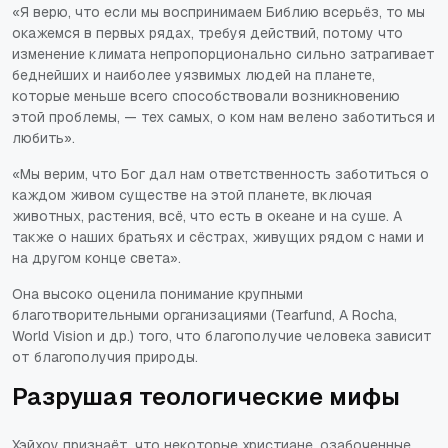
«Я верю, что если мы воспринимаем Библию всерьёз, то мы
окажемся в первых рядах, требуя действий, потому что
изменение климата непропорционально сильно затрагивает
беднейших и наиболее уязвимых людей на планете,
которые меньше всего способствовали возникновению
этой проблемы, — тех самых, о ком нам велено заботиться и
любить»
.
«Мы верим, что Бог дал нам ответственность заботиться о
каждом живом существе на этой планете, включая
животных, растения, всё, что есть в океане и на суше. А
также о наших братьях и сёстрах, живущих рядом с нами и
на другом конце света»
.
Она высоко оценила понимание крупными
благотворительными организациями (Tearfund, A Rocha,
World Vision и др.) того, что благополучие человека зависит
от благополучия природы.
Разрушая теологические мифы
Хэйхоу признаёт, что некоторые христиане, озабоченные