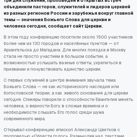
Три дня служений, проповедей и открытых встреч
объединили пасторов, служителей и лидеров церквей
из разных регионов России и зарубежья вокруг главной
темы — значения Божьего Слова для церкви и
человека сегодня, сообщает
сайт Церкви
.
В этом году конференцию посетили около 1500 участников
более чем из 130 городов и населённых пунктов — от
Архангельска до Магадана. Для многих поездка в Москву
стала не просто участием в большом событии, а
возможностью услышать важные ответы, укрепиться в
призвании и почувствовать единство церкви.
С первых служений в центре внимания звучала тема
Божьего Слова — не как исторического наследия или
богословской теории, а как живого основания для церкви
сегодня. Спикеры говорили о способности Евангелия менять
человека, о верности Богу в сложые времена и о
необходимости слышать Его голос среди шума
современного мира.
Открывал конференцию епископ Александр Цветков с
проповедью «Обрести голос». Размышляя над текстами