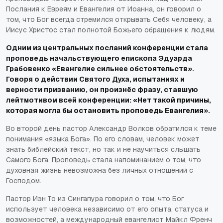
Послания к Евреям и Евангелия от Иоанна, он говорил о
том, что Бог всегда стремился открывать Себя человеку, а
Иисус Христос стал полнотой Божьего обращения к людям.
Одним из центральных посланий конференции стала
проповедь начальствующего епископа Эдуарда
Грабовенко «Евангелие сильнее обстоятельств».
Говоря о действии Святого Духа, испытаниях и
верности призванию, он произнёс фразу, ставшую
лейтмотивом всей конференции: «
Нет такой причины,
которая могла бы остановить проповедь Евангелия
».
Во второй день пастор Александр Волков обратился к теме
понимания «языка Бога». По его словам, человек может
знать библейский текст, но так и не научиться слышать
Самого Бога. Проповедь стала напоминанием о том, что
духовная жизнь невозможна без личных отношений с
Господом.
Пастор Иэн То из Сингапура говорил о том, что Бог
использует человека независимо от его опыта, статуса и
возможностей, а международный евангелист Майкл Френч