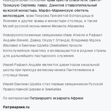
кафедральный соборный
Храм Христа Спасителя
,
Свято-
Троицкую Сергиеву лавру
,
Данилов ставропигиальный
мужской монастырь
,
Марфо-Мариинскую обитель
милосердия
, храм Покрова Пресвятой Богородицы в
Ясеневе и другие храмы и монастыри столицы, а также
Музей русской иконы имени Михаила Абрамова.
Новорукоположенные священники Иаир Атиели и Рафаил
Андайи (Кения), Давид Окурут (Уганда), Владимир Мдока
(Малави) и Емилиан Шумба (Зимбабве) прошли
богослужебную практику и возвращаются в родные страны
для дальнейшего пастырского служения.
Иерей Рафаил Андайи является директором начальной
школы при приходе великомученика Пантелеимона в
столице Кении.
Иерей Емилиан Шумба стал первым священником Русской
Православной Церкви в Зимбабве.
По материалам
Патриаршего экзархата Африки
Патриархия.
ru