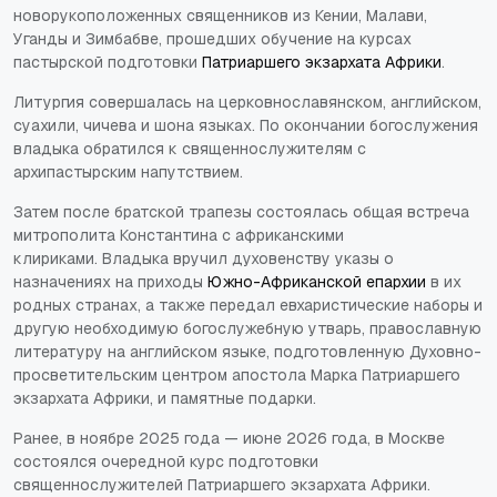
новорукоположенных священников из Кении, Малави,
Уганды и Зимбабве, прошедших обучение на курсах
пастырской подготовки
Патриаршего экзархата Африки
.
Литургия совершалась на церковнославянском, английском,
суахили, чичева и шона языках. По окончании богослужения
владыка обратился к священнослужителям с
архипастырским напутствием.
Затем после братской трапезы состоялась общая встреча
митрополита Константина с африканскими
клириками. Владыка вручил духовенству указы о
назначениях на приходы
Южно-Африканской епархии
в их
родных странах, а также передал евхаристические наборы и
другую необходимую богослужебную утварь, православную
литературу на английском языке, подготовленную Духовно-
просветительским центром апостола Марка Патриаршего
экзархата Африки, и памятные подарки.
Ранее, в ноябре 2025 года — июне 2026 года, в Москве
состоялся очередной курс подготовки
священнослужителей Патриаршего экзархата Африки.