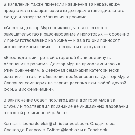
В заявлении также принесли извинения за неразбериху,
предложили возврат средств донорам стипендиального
фонда и отвергли обвинения в расизме.
«Совет и доктор Мур понимают, что это вызвало
замешательство и разочарование у некоторых — особенно
у присутствовавших на ужине — и за это они приносят
искренние извинения», — говорится в документе.
«Впоследствии третьей стороной были выдвинуты
обвинения в расизме. Доктор Мур не присоединилась к
этим обвинениям, а Северная семинария категорически
заявляет, что эти обвинения необоснованны. Доктор Мур и
Северная семинария не терпят расизма или любой другой
формы дискриминации».
В заключение Совет поблагодарил доктора Мура за
службу и подтвердил признание её уникальных дарований
в важной религиозной работе.
Контакт: leonardo.blair@christianpost.com. Следите за
Леонардо Блэром в Twitter: @leoblair и в Facebook: