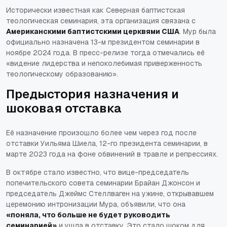
Исторически известная как Северная баптистская
теологическая семинария, эта организация связана с
Американскими баптистскими церквями США
. Мур была
официально назначена 13-м президентом семинарии в
ноябре 2024 года. В пресс-релизе тогда отмечались её
«видение лидерства и непоколебимая приверженность
теологическому образованию»
.
Предыстория назначения и
шоковая отставка
Её назначение произошло более чем через год после
отставки Уильяма Шиела, 12-го президента семинарии, в
марте 2023 года на фоне обвинений в травле и репрессиях.
В октябре стало известно, что вице-председатель
попечительского совета семинарии Брайан Джонсон и
председатель Джеймс Стеллваген на ужине, открывавшем
церемонию интронизации Мура, объявили, что она
«поняла, что больше не будет руководить
семинарией»
и ушла в отставку. Это стало шоком для