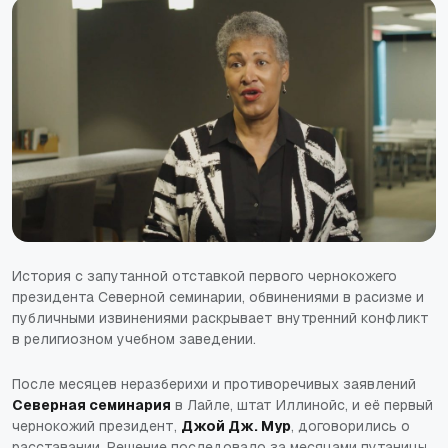
История с запутанной отставкой первого чернокожего
президента Северной семинарии, обвинениями в расизме и
публичными извинениями раскрывает внутренний конфликт
в религиозном учебном заведении.
После месяцев неразберихи и противоречивых заявлений
Северная семинария
в Лайле, штат Иллинойс, и её первый
чернокожий президент,
Джой Дж. Мур
, договорились о
расставании. Решение последовало за месяцами путаницы