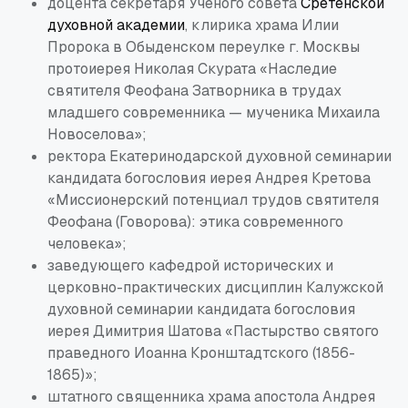
доцента секретаря Ученого совета
Сретенской
духовной академии
, клирика храма Илии
Пророка в Обыденском переулке г. Москвы
протоиерея Николая Скурата «Наследие
святителя Феофана Затворника в трудах
младшего современника — мученика Михаила
Новоселова»;
ректора Екатеринодарской духовной семинарии
кандидата богословия иерея Андрея Кретова
«Миссионерский потенциал трудов святителя
Феофана (Говорова): этика современного
человека»;
заведующего кафедрой исторических и
церковно-практических дисциплин Калужской
духовной семинарии кандидата богословия
иерея Димитрия Шатова «Пастырство святого
праведного Иоанна Кронштадтского (1856-
1865)»;
штатного священника храма апостола Андрея