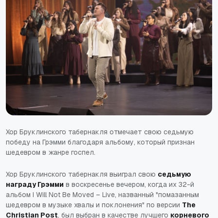
Хор Бруклинского табернакля отмечает свою седьмую
победу на Грэмми благодаря альбому, который признан
шедевром в жанре госпел.
Хор Бруклинского табернакля выиграл свою
седьмую
награду Грэмми
в воскресенье вечером, когда их 32-й
альбом
I Will Not Be Moved – Live
, названный "помазанным
шедевром в музыке хвалы и поклонения" по версии
The
Christian Post
, был выбран в качестве лучшего
корневого