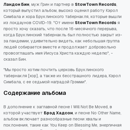
Ландон Бин
, муж Грин и партнер в
StowTown Records
,
который выпустил альбом, высоко оценил работу Кэрол
Симбала и хора Бруклинского табернакля, которые вышли
из локдаунов COVID-19. "От имени
StowTown Records
я
просто хочу сказать, что после 16-месячного перерыва,
когда Бруклинский табернакль был полностью закрыт из-
за пандемии, удивительно видеть, как небольшая группа
людей собирается вместе и продолжает добровольно
провозглашать имя Иисуса Христа каждую неделю", -
сказал Бин.
"Мы просто хотим почтить церковь Бруклинского
табернакля [хор], а также их бесстрашного лидера, Кэрол
Симбала, с ее седьмой наградой Грэмми".
Содержание альбома
В дополнение к заглавной песне
I Will Not Be Moved
, в
которой участвует
Брэд Хадсон
, и песне
No Other Name
,
альбом включает разнообразные песни хвалы и
поклонения, такие как
You Keep on Blessing Me
, энергичная