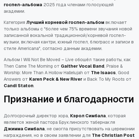
госпел-альбома
2025 года членами голосующей
академии.
Категория
Лучший корневой госпел-альбом
включает
только альбомы с "более чем 75% времени звучания новой
записанной вокальной традиционной/корневой госпел-
музыки, включая кантри, южный госпел, блюграсс и записи в
стиле Americana", согласно данным академии.
Альбом
I Will Not Be Moved – Live
обошёл такие работы, как
Then Came The Morning
от
Gaither Vocal Band
,
Praise &
Worship: More Than A Hollow Hallelujah
от
The Isaacs
,
Good
Answers
от
Karen Peck & New River
и
Back To My Roots
от
Candi Staton
.
Признание и благодарности
Долгосрочный директор хора,
Кэрол Симбала
, которая
является женой пастора Бруклинского табернакля
Джимма Симбала
, не смогла присутствовать на церемонии
награждения, но в своем заявлении для
The Christian Post