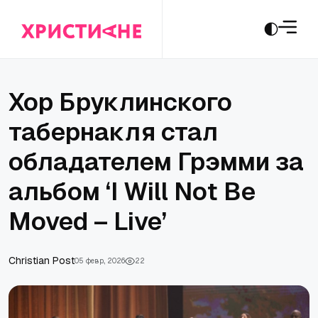
Хор Бруклинского
табернакля стал
обладателем Грэмми за
альбом ‘I Will Not Be
Moved – Live’
Сhristian Post
05 февр., 2026
22