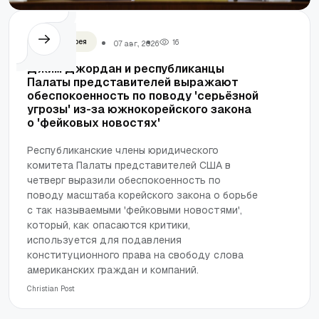
Южная Корея
1
6
07 авг., 2026
Джим Джордан и республиканцы
Палаты представителей выражают
обеспокоенность по поводу 'серьёзной
угрозы' из-за южнокорейского закона
о 'фейковых новостях'
Республиканские члены юридического
комитета Палаты представителей США в
четверг выразили обеспокоенность по
поводу масштаба корейского закона о борьбе
с так называемыми 'фейковыми новостями',
который, как опасаются критики,
используется для подавления
конституционного права на свободу слова
американских граждан и компаний.
Сhristian Post