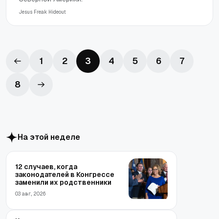
Jesus Freak Hideout
1
2
3
4
5
6
7
8
На этой неделе
12 случаев, когда
законодателей в Конгрессе
заменили их родственники
03 авг., 2026