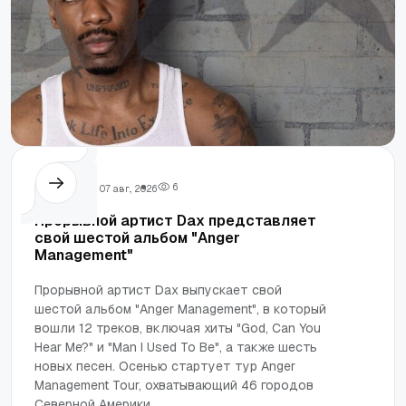
Dax
6
07 авг., 2026
Прорывной артист Dax представляет
свой шестой альбом "Anger
Management"
Прорывной артист Dax выпускает свой
шестой альбом "Anger Management", в который
вошли 12 треков, включая хиты "God, Can You
Hear Me?" и "Man I Used To Be", а также шесть
новых песен. Осенью стартует тур Anger
Management Tour, охватывающий 46 городов
Северной Америки.