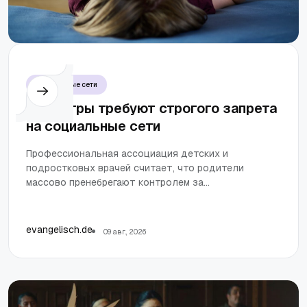
Социальные сети
Педиатры требуют строгого запрета
на социальные сети
Профессиональная ассоциация детских и
подростковых врачей считает, что родители
массово пренебрегают контролем за
использованием медиа детьми. В связи с этим
предлагается, чтобы операторы платформ
блокировали доступ к социальным сетям для
evangelisch.de
09 авг., 2026
пользователей младше 14 лет.