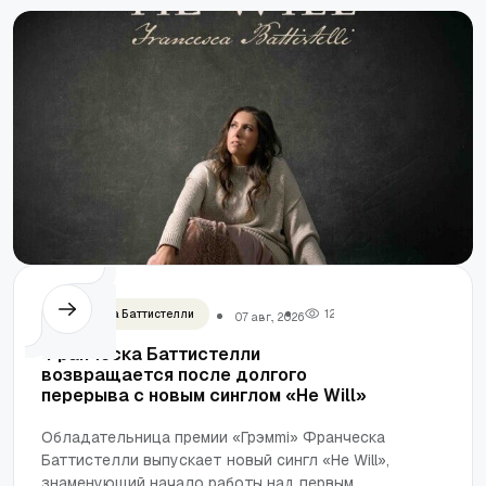
Франческа Баттистелли
1
2
07 авг., 2026
Франческа Баттистелли
возвращается после долгого
перерыва с новым синглом «He Will»
Обладательница премии «Грэмmi» Франческа
Баттистелли выпускает новый сингл «He Will»,
знаменующий начало работы над первым