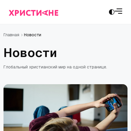
Новости
Главная
Н
о
в
о
с
т
и
Г
л
о
б
а
л
ь
н
ы
й
х
р
и
с
т
и
а
н
с
к
и
й
м
и
р
н
а
о
д
н
о
й
с
т
р
а
н
и
ц
е
.