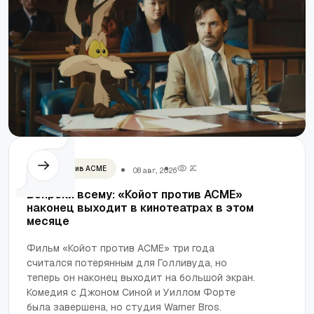
Койот против ACME
2
0
08 авг., 2026
Вопреки всему: «Койот против ACME»
наконец выходит в кинотеатрах в этом
месяце
Фильм «Койот против ACME» три года
считался потерянным для Голливуда, но
теперь он наконец выходит на большой экран.
Комедия с Джоном Синой и Уиллом Форте
была завершена, но студия Warner Bros.