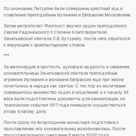
По окончании Литургии были совершены крестный ход и
славление преподобным Иулиании и Евпраксии Московским.
Затем митрополит Феогност вручил орден преподобного
Сергия Радонежского II степени благотворителю
Зачатьевской обители С.В. Бутурину, после чего обратился
к верующим с архипастырским словом.
***
За милосердие и кротость, духовную мудрость и смирение
основательницы Зачатьевской обители преподобные
игумения Иулиания и монахиня Евпраксия еще при жизни
почитались в народе как святые. С тех пор их молитвами
совершилось множество чудес и исцелений, и к началу XX
века были подготовлены документы для канонизации, но
трагические события 1917 года помешали осуществиться
этому благому делу.
Почти сразу по возрождении монастыря подготовка к
прославлению его основательниц возобновилась. После
продолжительного ожидания 6 марта 2000 года