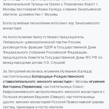
Живоначальной Троицы на Грязех у Покровских Ворот г.
Москвы протоиерей Иоанн Каледа, клирики Зачатьевской
обители, духовенство г. Москвы.
Богослужебные песнопения исполнил хор Зачатьевского
монастыря.
На богослужении присутствовал председатель
Либерально-демократической партии России,
руководитель фракции ЛДПР в Государственной Думе
Федерального Собрания Российской Федерации,
председатель Комитета Государственной Думы ФС РФ по
международным делам Л.Э. Слуцкий.
За Литургией молились игумения Иулиания (Каледа),
настоятельница
Богородице-Рождественского
ставропигиального женского монастыря
г. Москвы
игумения
Викторина (Перминова)
, настоятельница Спасо-
Евфросиниевского митрополичьего женского монастыря в г.
Полоцке игумения Евдокия (Левшук), настоятельницы
других женских монастырей Русской Православной Церкви,
сестры, прихожане и гости обители.