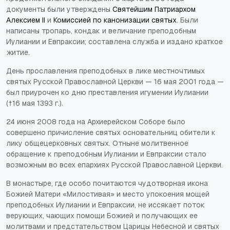
документы были утверждены
Святейшим Патриархом
Алексием II
и
Комиссией по канонизации святых
. Были
написаны тропарь, кондак и величание преподобным
Иулиании и Евпраксии; составлена служба и издано краткое
житие.
День прославления преподобных в лике местночтимых
святых Русской Православной Церкви
—
16 мая 2001 года
—
был приурочен ко дню преставления игумении Иулиании
(†16 мая 1393 г.).
24 июня 2008 года на Архиерейском Соборе было
совершено причисление святых основательниц обители к
лику общецерковных святых. Отныне молитвенное
обращение к преподобным Иулиании и Евпраксии стало
возможным во всех епархиях Русской Православной Церкви.
В монастыре, где особо почитаются чудотворная икона
Божией Матери «Милостивая» и место упокоения мощей
преподобных Иулиании и Евпраксии, не иссякает поток
верующих, чающих помощи Божией и получающих ее
молитвами и предстательством Царицы Небесной и святых