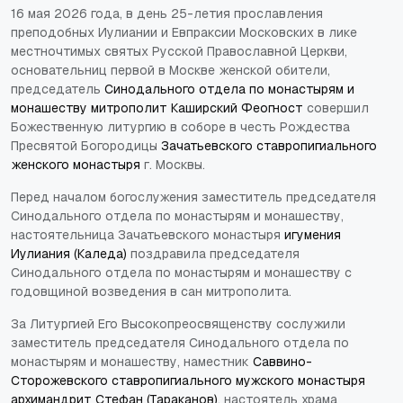
16 мая 2026 года, в день 25-летия прославления
преподобных Иулиании и Евпраксии Московских в лике
местночтимых святых Русской Православной Церкви,
основательниц первой в Москве женской обители,
председатель
Синодального отдела по монастырям и
монашеству
митрополит Каширский Феогност
совершил
Божественную литургию в соборе в честь Рождества
Пресвятой Богородицы
Зачатьевского ставропигиального
женского монастыря
г. Москвы.
Перед началом богослужения заместитель председателя
Синодального отдела по монастырям и монашеству,
настоятельница Зачатьевского монастыря
игумения
Иулиания (Каледа)
поздравила председателя
Синодального отдела по монастырям и монашеству с
годовщиной возведения в сан митрополита.
За Литургией Его Высокопреосвященству сослужили
заместитель председателя Синодального отдела по
монастырям и монашеству, наместник
Саввино-
Сторожевского ставропигиального мужского монастыря
архимандрит Стефан (Тараканов)
, настоятель храма