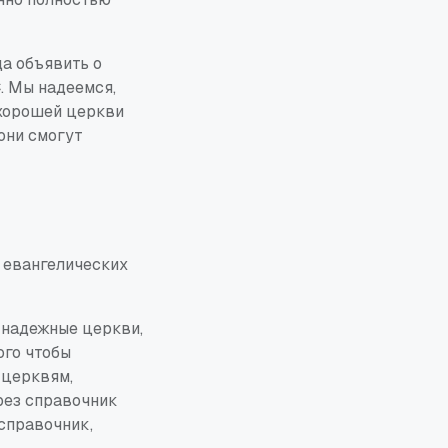
да объявить о
C
. Мы надеемся,
 хорошей церкви
они смогут
евангелических
 надежные церкви,
ого чтобы
 церквям,
рез справочник
справочник,