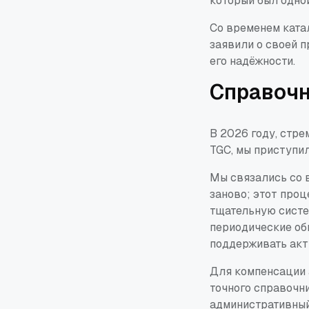
который был одно
Со временем ката
заявили о своей 
его надёжности.
Справочн
В 2026 году, стре
TGC, мы приступи
Мы связались со 
заново; этот про
тщательную систе
периодические об
поддерживать акт
Для компенсации 
точного справочн
административный