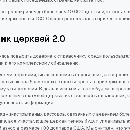
й из самых посещаемых страниц на сайте TGC.
лог расширился до более чем 10 000 церквей, которые 
приверженности TGC. Однако рост каталога привёл к сни
ик церквей 2.0
мясь повысить доверие к справочнику среди пользовател
ли к его комплексному обновлению.
всеми церквями, включенными в справочник, и попросили
цесс включал более конкретные вопросы о приверженност
му утверждения. В дальнейшем мы также будем запраш
новления от каждой церкви, включенной в справочник, 
уальность информации.
административных расходов, связанных с ведением боле
ика, все участвующие церкви теперь будут уплачивать 
 взнос в размере 100 долларов США. Мы считаем, что э