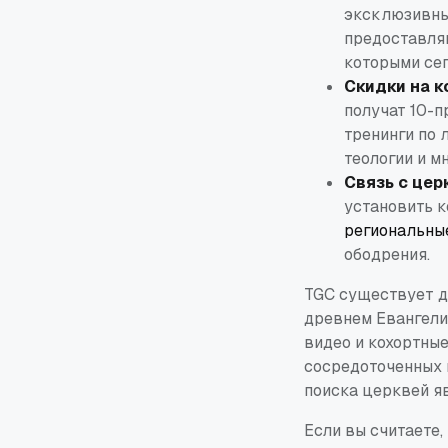
эксклюзивные
предоставля
которыми се
Скидки на 
получат 10-
тренинги по 
теологии и мн
Связь с це
установить 
региональны
ободрения.
TGC существует д
древнем Евангели
видео и кохортны
сосредоточенных 
поиска церквей я
Если вы считаете,