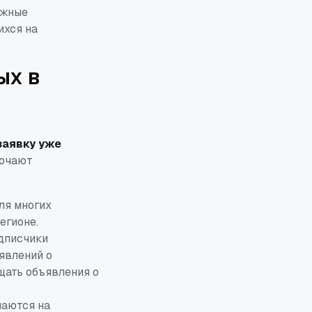
ажные
ихся на
ых в
заявку уже
лючают
ля многих
егионе.
дписчики
явлений о
щать объявления о
аются на