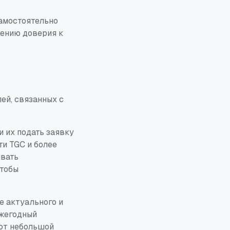
самостоятельно
жению доверия к
ей, связанных с
 их подать заявку
и TGC и более
ивать
чтобы
е актуального и
ежегодный
тот небольшой