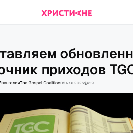
тавляем обновлен
очник приходов TG
Евангелия
The Gospel Coalition
05 мая, 2026
219