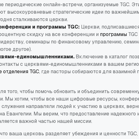
 периодические онлайн-встречи, организуемые TGC. Эт
ют высокоуровневые стратегические идеи по важнейшим
годня сталкиваются церкви.
конференции и программы TGC:
Церкви, подписавшиеся 
процентную скидку на все конференции и
программы
TGC 
лидерству, семинары по финансовому управлению, семин
огое другое).
рквями-единомышленниками.
Включение в каталог поз
контакты с церквями-единомышленниками в вашем регио
е отделения TGC
, где пасторы собираются для взаимной 
ля того, чтобы помочь обновить и объединить современн
и. Мы хотим, чтобы все наши цифровые ресурсы, конфере
е служения направляли людей к участию в церквях, верн
на Евангелии. Мы верим, что предоставление надежного 
вляется важной частью нашей миссии.
 что ваша церковь разделяет убеждения и ценности TGC, 