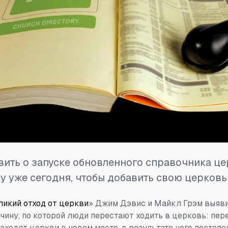
ить о запуске обновленного справочника це
у уже сегодня, чтобы добавить свою церковь
ликий отход от церкви
» Джим Дэвис и Майкл Грэм выяв
чину, по которой люди перестают ходить в церковь: пер
аходят церкви в новом месте, в результате чего постеп