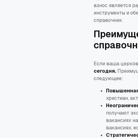
взнос является р
инструменты и об
справочник.
Преимуще
справочн
Если ваша церков
сегодня
.
Преимущ
следующее:
Повышенная
христиан, ак
Неограничен
получают эк
вакансиях н
вакансиях, е
Стратегиче