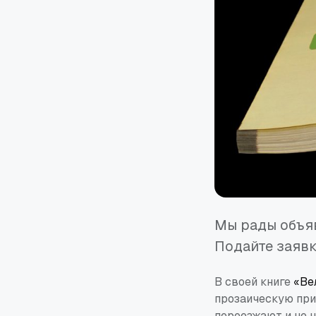
Мы рады объяв
Подайте заявк
В своей книге
«Ве
прозаическую при
переезжают и не н