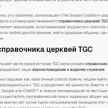
.
ть эту проблему, организация «The Gospel Coalition» ра
ового и усовершенствованного
справочника церквей TG
поможет верующим, испытывающим трудности с поиском
и по любой другой причине, найти здоровые общины, где 
е.
справочника церквей TGC
льшей части своей истории TGC вела онлайн
-справочник
 разделяют наше
вероисповедание и видение служения
.
был задуман как практичный способ помочь людям найти
рисоединиться к TGC и разделяют её ценности. Вместо т
p, Google или ChatGPT в поиске рекомендаций по местным
существлять географический поиск надежных общин че
и многих лет сотни тысяч пользователей посещали этот 