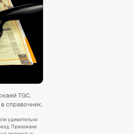
рквей TGC.
 в справочник.
или удивительно
еезд. Прихожане
енно полностью