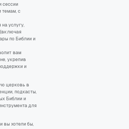
и сессии
 темам, с
на услугу,
(включая
ары по Библии и
волит вам
не, укрепив
поддержки и
ую церковь в
нции, подкасты,
ых Библии и
инструмента для
и вы хотели бы,