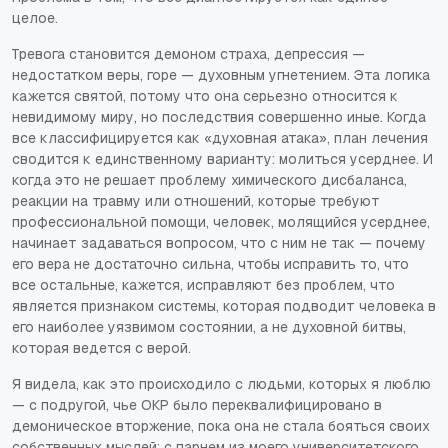
целое.
Тревога становится демоном страха, депрессия —
недостатком веры, горе — духовным угнетением. Эта логика
кажется святой, потому что она серьезно относится к
невидимому миру, но последствия совершенно иные. Когда
все классифицируется как «духовная атака», план лечения
сводится к единственному варианту: молиться усерднее. И
когда это не решает проблему химического дисбаланса,
реакции на травму или отношений, которые требуют
профессиональной помощи, человек, молящийся усерднее,
начинает задаваться вопросом, что с ним не так — почему
его вера не достаточно сильна, чтобы исправить то, что
все остальные, кажется, исправляют без проблем, что
является признаком системы, которая подводит человека в
его наиболее уязвимом состоянии, а не духовной битвы,
которая ведется с верой.
Я видела, как это происходило с людьми, которых я люблю
— с подругой, чье ОКР было переквалифицировано в
демоническое вторжение, пока она не стала бояться своих
собственных мыслей; с парнем из моего университетского