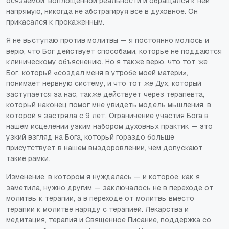
осязаемой, воплощенной реальности и обращался к ней
напрямую, никогда не абстрагируя все в духовное. Он
прикасался к прокаженным.
Я не выступаю против молитвы — я постоянно молюсь и
верю, что Бог действует способами, которые не поддаются
клиническому объяснению. Но я также верю, что тот же
Бог, который «создал меня в утробе моей матери»,
понимает нервную систему, и что тот же Дух, который
заступается за нас, также действует через терапевта,
который наконец помог мне увидеть модель мышления, в
которой я застряла с 9 лет. Ограничение участия Бога в
нашем исцелении узким набором духовных практик — это
узкий взгляд на Бога, который гораздо больше
присутствует в нашем выздоровлении, чем допускают
такие рамки.
Изменение, в котором я нуждалась — и которое, как я
заметила, нужно другим — заключалось не в переходе от
молитвы к терапии, а в переходе от молитвы вместо
терапии к молитве наряду с терапией. Лекарства и
медитация, терапия и Священное Писание, поддержка со