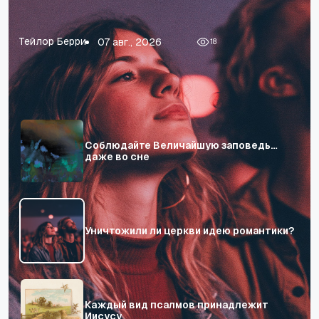
нас в бездну отчаяния.
л
Н
Джаред Кеннеди
06 авг., 2026
Р
76
Соблюдайте Величайшую заповедь…
даже во сне
Уничтожили ли церкви идею романтики?
Каждый вид псалмов принадлежит
Иисусу