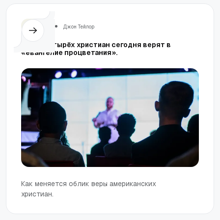
Церковь
Джон Тейлор
Три из четырёх христиан сегодня верят в
«евангелие процветания».
Как меняется облик веры американских
христиан.