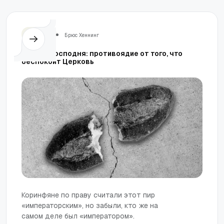
Церковь
Брюс Хеннинг
Вечеря Господня: противоядие от того, что
беспокоит Церковь
Коринфяне по праву считали этот пир
«императорским», но забыли, кто же на
самом деле был «императором».