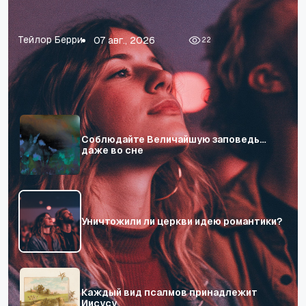
нас в бездну отчаяния.
л
Н
Джаред Кеннеди
06 авг., 2026
Р
76
Соблюдайте Величайшую заповедь…
даже во сне
Уничтожили ли церкви идею романтики?
Каждый вид псалмов принадлежит
Иисусу