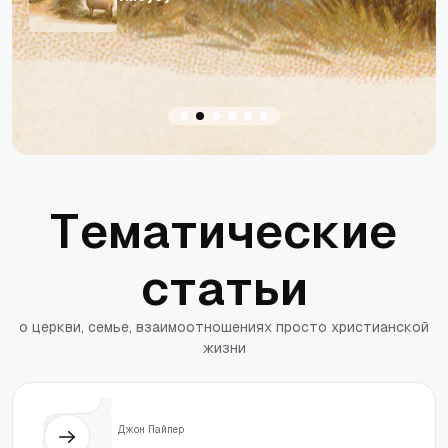
Т
е
м
а
т
и
ч
е
с
к
и
е
с
т
а
т
ь
и
о
ц
е
р
к
в
и
,
с
е
м
ь
е
,
в
з
а
и
м
о
о
т
н
о
ш
е
н
и
я
х
п
р
о
с
т
о
х
р
и
с
т
и
а
н
с
к
о
й
ж
и
з
н
и
Жизнь
Джон Пайпер